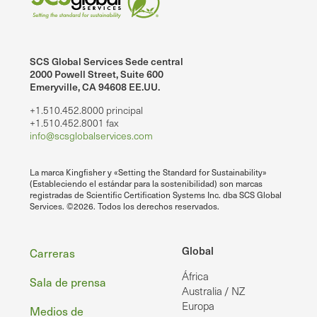
SCS Global Services Sede central
2000 Powell Street, Suite 600
Emeryville, CA 94608 EE.UU.
+1.510.452.8000 principal
+1.510.452.8001 fax
info@scsglobalservices.com
La marca Kingfisher y «Setting the Standard for Sustainability»
(Estableciendo el estándar para la sostenibilidad) son marcas
registradas de Scientific Certification Systems Inc. dba SCS Global
Services. ©2026. Todos los derechos reservados.
Pie
Global
Carreras
África
de
Sala de prensa
Australia / NZ
página
Europa
Medios de