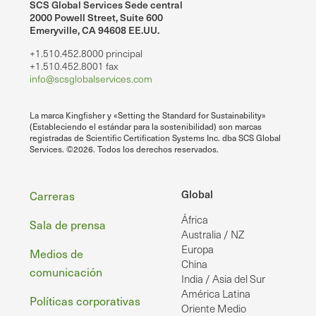
SCS Global Services Sede central
2000 Powell Street, Suite 600
Emeryville, CA 94608 EE.UU.
+1.510.452.8000 principal
+1.510.452.8001 fax
info@scsglobalservices.com
La marca Kingfisher y «Setting the Standard for Sustainability»
(Estableciendo el estándar para la sostenibilidad) son marcas
registradas de Scientific Certification Systems Inc. dba SCS Global
Services. ©2026. Todos los derechos reservados.
Pie
Global
Carreras
África
de
Sala de prensa
Australia / NZ
página
Europa
Medios de
China
comunicación
India / Asia del Sur
América Latina
Políticas corporativas
Oriente Medio