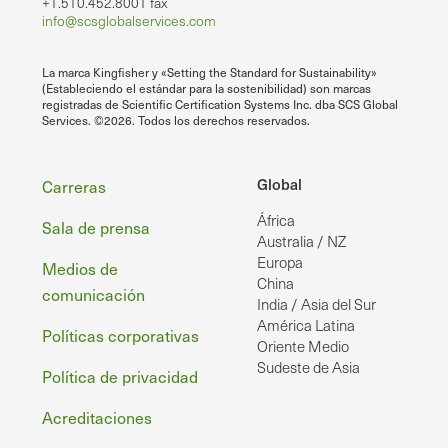
+1.510.452.8001 fax
info@scsglobalservices.com
La marca Kingfisher y «Setting the Standard for Sustainability»
(Estableciendo el estándar para la sostenibilidad) son marcas
registradas de Scientific Certification Systems Inc. dba SCS Global
Services. ©2026. Todos los derechos reservados.
Pie
Global
Carreras
África
de
Sala de prensa
Australia / NZ
página
Europa
Medios de
China
comunicación
India / Asia del Sur
América Latina
Políticas corporativas
Oriente Medio
Sudeste de Asia
Política de privacidad
Acreditaciones