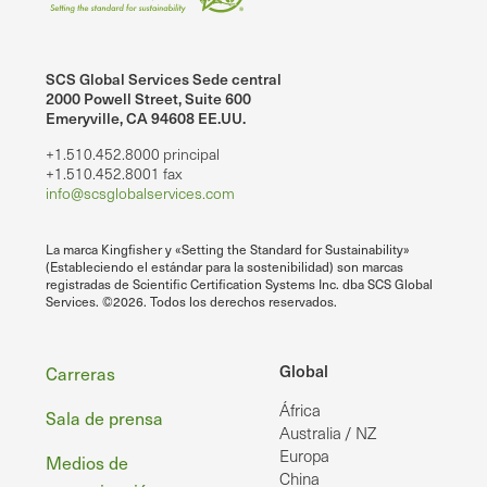
SCS Global Services Sede central
2000 Powell Street, Suite 600
Emeryville, CA 94608 EE.UU.
+1.510.452.8000 principal
+1.510.452.8001 fax
info@scsglobalservices.com
La marca Kingfisher y «Setting the Standard for Sustainability»
(Estableciendo el estándar para la sostenibilidad) son marcas
registradas de Scientific Certification Systems Inc. dba SCS Global
Services. ©2026. Todos los derechos reservados.
Pie
Global
Carreras
África
de
Sala de prensa
Australia / NZ
página
Europa
Medios de
China