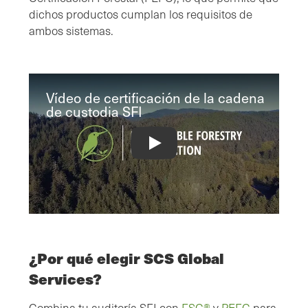
dichos productos cumplan los requisitos de
ambos sistemas.
Vídeo de certificación de la cadena
de custodia SFI
SFI® Chain of Custody Certification V
¿Por qué elegir SCS Global
Services?
Combina tu auditoría SFI con
FSC®
y
PEFC
para