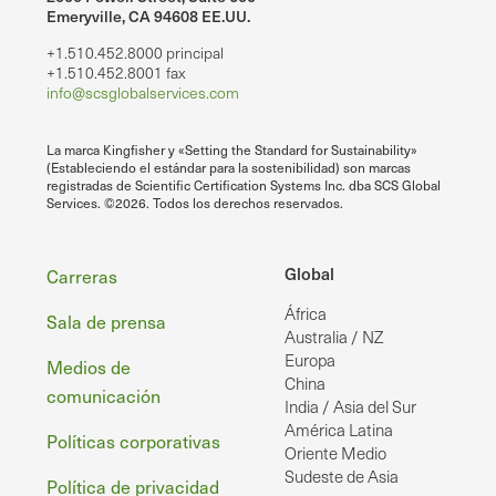
Emeryville, CA 94608 EE.UU.
+1.510.452.8000 principal
+1.510.452.8001 fax
info@scsglobalservices.com
La marca Kingfisher y «Setting the Standard for Sustainability»
(Estableciendo el estándar para la sostenibilidad) son marcas
registradas de Scientific Certification Systems Inc. dba SCS Global
Services. ©2026. Todos los derechos reservados.
Pie
Global
Carreras
África
de
Sala de prensa
Australia / NZ
página
Europa
Medios de
China
comunicación
India / Asia del Sur
América Latina
Políticas corporativas
Oriente Medio
Sudeste de Asia
Política de privacidad