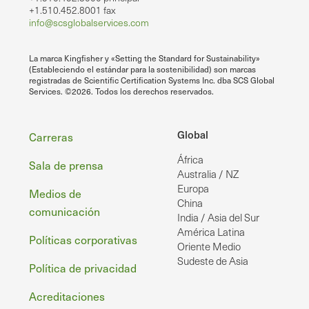
+1.510.452.8001 fax
info@scsglobalservices.com
La marca Kingfisher y «Setting the Standard for Sustainability»
(Estableciendo el estándar para la sostenibilidad) son marcas
registradas de Scientific Certification Systems Inc. dba SCS Global
Services. ©2026. Todos los derechos reservados.
Pie
Global
Carreras
África
de
Sala de prensa
Australia / NZ
página
Europa
Medios de
China
comunicación
India / Asia del Sur
América Latina
Políticas corporativas
Oriente Medio
Sudeste de Asia
Política de privacidad
Acreditaciones