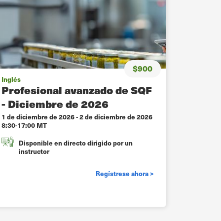
$900
Inglés
Profesional avanzado de SQF
- Diciembre de 2026
1 de diciembre de 2026
-
2 de diciembre de 2026
8:30-17:00 MT
Disponible en directo dirigido por un
instructor
Regístrese ahora >