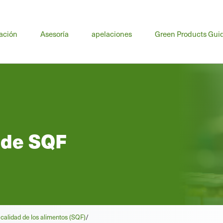
nú
ación
Asesoría
apelaciones
Green Products Gui
cipal
 de SQF
calidad de los alimentos (SQF)
/