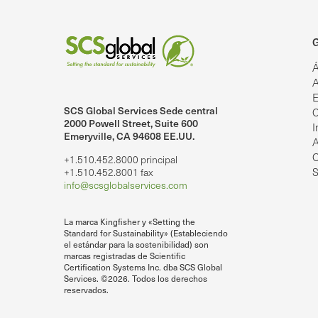
G
Á
A
E
SCS Global Services Sede central
C
lobalServices en LinkedIn.
SCS Global Services en YouTube
2000 Powell Street, Suite 600
I
Emeryville, CA 94608 EE.UU.
A
O
+1.510.452.8000 principal
S
+1.510.452.8001 fax
info@scsglobalservices.com
La marca Kingfisher y «Setting the
Standard for Sustainability» (Estableciendo
el estándar para la sostenibilidad) son
marcas registradas de Scientific
Certification Systems Inc. dba SCS Global
Services. ©2026. Todos los derechos
reservados.