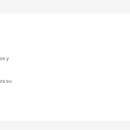
os y
ara su