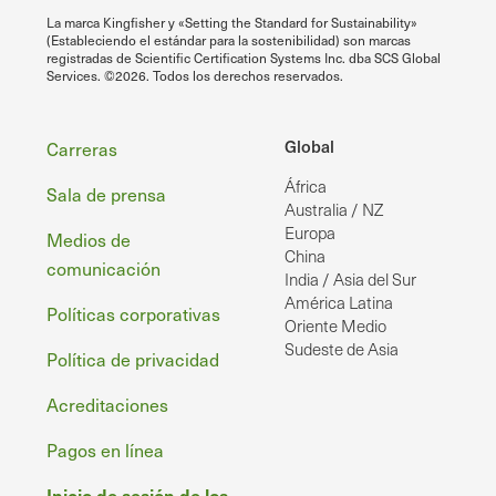
La marca Kingfisher y «Setting the Standard for Sustainability»
(Estableciendo el estándar para la sostenibilidad) son marcas
registradas de Scientific Certification Systems Inc. dba SCS Global
Services. ©2026. Todos los derechos reservados.
Pie
Global
Carreras
África
de
Sala de prensa
Australia / NZ
página
Europa
Medios de
China
comunicación
India / Asia del Sur
América Latina
Políticas corporativas
Oriente Medio
Sudeste de Asia
Política de privacidad
Acreditaciones
Pagos en línea
Inicio de sesión de los