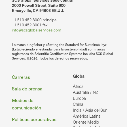
SCS Global Services Sede central
2000 Powell Street, Suite 600
Emeryville, CA 94608 EE.UU.
+1.510.452.8000 principal
+1.510.452.8001 fax
info@scsglobalservices.com
La marca Kingfisher y «Setting the Standard for Sustainability»
(Estableciendo el estándar para la sostenibilidad) son marcas
registradas de Scientific Certification Systems Inc. dba SCS Global
Services. ©2026. Todos los derechos reservados.
Pie
Global
Carreras
África
de
Sala de prensa
Australia / NZ
página
Europa
Medios de
China
comunicación
India / Asia del Sur
América Latina
Políticas corporativas
Oriente Medio