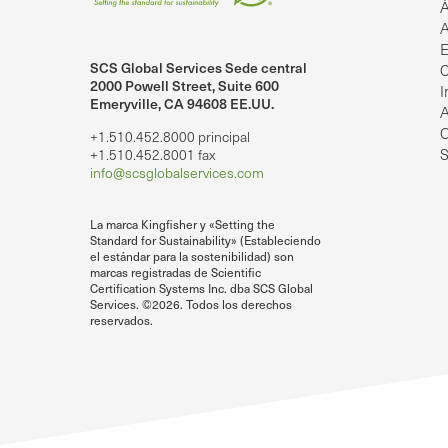
Á
A
E
SCS Global Services Sede central
C
lobalServices en LinkedIn.
SCS Global Services en YouTube
2000 Powell Street, Suite 600
I
Emeryville, CA 94608 EE.UU.
A
O
+1.510.452.8000 principal
S
+1.510.452.8001 fax
info@scsglobalservices.com
La marca Kingfisher y «Setting the
Standard for Sustainability» (Estableciendo
el estándar para la sostenibilidad) son
marcas registradas de Scientific
Certification Systems Inc. dba SCS Global
Services. ©2026. Todos los derechos
reservados.