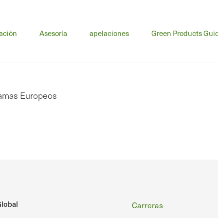
nú
ación
Asesoría
apelaciones
Green Products Gui
cipal
gramas Europeos
Pie
lobal
Carreras