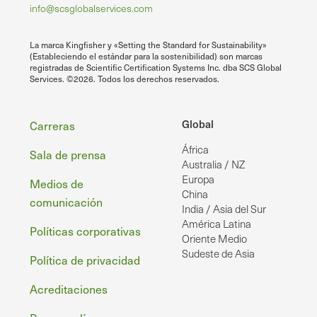
info@scsglobalservices.com
La marca Kingfisher y «Setting the Standard for Sustainability»
(Estableciendo el estándar para la sostenibilidad) son marcas
registradas de Scientific Certification Systems Inc. dba SCS Global
Services. ©2026. Todos los derechos reservados.
Pie
Global
Carreras
África
de
Sala de prensa
Australia / NZ
página
Europa
Medios de
China
comunicación
India / Asia del Sur
América Latina
Políticas corporativas
Oriente Medio
Sudeste de Asia
Política de privacidad
Acreditaciones