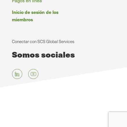
Pagos en línea
Inicio de sesión de los
miembros
Conectar con SCS Global Services
Somos sociales
Ir
al
contenido
principal