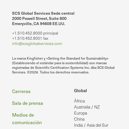
SCS Global Services Sede central
2000 Powell Street, Suite 600
Emeryville, CA 94608 EE.UU.
+1.510.452.8000 principal
+1.510.452.8001 fax
info@scsglobalservices.com
La marca Kingfisher y «Setting the Standard for Sustainability»
(Estableciendo el estándar para la sostenibilidad) son marcas
registradas de Scientific Certification Systems Inc. dba SCS Global
Services. ©2026. Todos los derechos reservados.
Pie
Global
Carreras
África
de
Sala de prensa
Australia / NZ
página
Europa
Medios de
China
comunicación
India / Asia del Sur