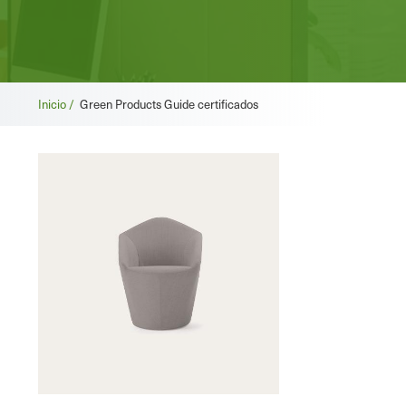
Migas
Inicio /
Green Products Guide certificados
de
pan