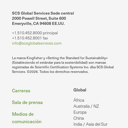
SCS Global Services Sede central
2000 Powell Street, Suite 600
Emeryville, CA 94608 EE.UU.
+1.510.452.8000 principal
+1.510.452.8001 fax
info@scsglobalservices.com
La marca Kingfisher y «Setting the Standard for Sustainability»
(Estableciendo el estándar para la sostenibilidad) son marcas
registradas de Scientific Certification Systems Inc. dba SCS Global
Services. ©2026. Todos los derechos reservados.
Pie
Global
Carreras
África
de
Sala de prensa
Australia / NZ
página
Europa
Medios de
China
comunicación
India / Asia del Sur