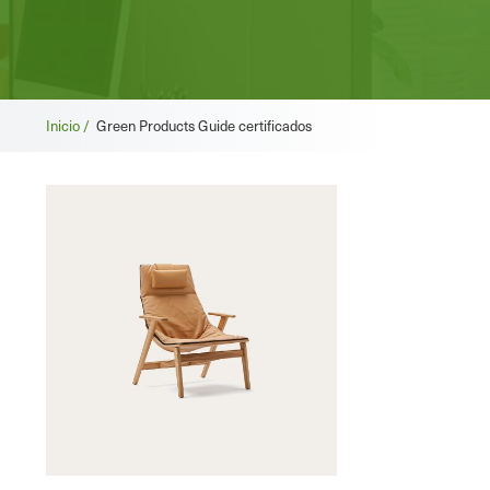
Migas
Inicio /
Green Products Guide certificados
de
pan