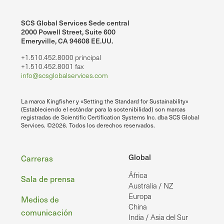
SCS Global Services Sede central
2000 Powell Street, Suite 600
Emeryville, CA 94608 EE.UU.
+1.510.452.8000 principal
+1.510.452.8001 fax
info@scsglobalservices.com
La marca Kingfisher y «Setting the Standard for Sustainability»
(Estableciendo el estándar para la sostenibilidad) son marcas
registradas de Scientific Certification Systems Inc. dba SCS Global
Services. ©2026. Todos los derechos reservados.
Pie
Global
Carreras
África
de
Sala de prensa
Australia / NZ
página
Europa
Medios de
China
comunicación
India / Asia del Sur