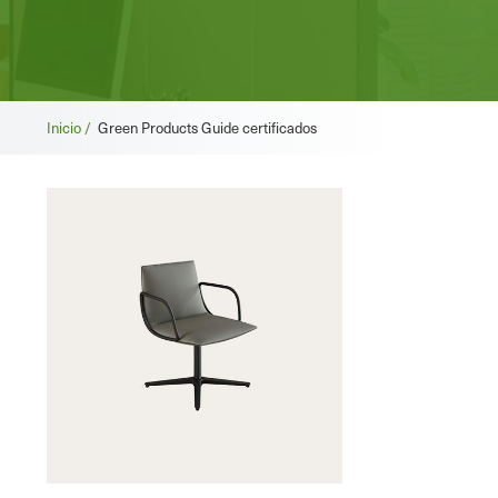
Migas
Inicio /
Green Products Guide certificados
de
pan