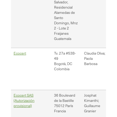
Salvador,
Residencial
Alamedas de
Santo
Domingo, Mnz
2 - Lote 2
Fraijanes
Guatemala
Ecocert
Tv. 27a #53B-
Claudia Oliva;
pao
49
Paola
pao
Bogotá
,
DC
Barbosa
Colombia
Ecocert SAS
36 Boulevard
Josphat
[em
(Autorización
de la Bastille
Kimanthi;
Gu
provisional)
75012
París
Guillaume
Gu
Francia
Granier