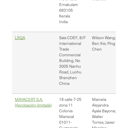
Ernakulam
683105
Kerala
India
LRQA
Sala CDEF, 8/F
Wilson Wang;
[em
International
Ben Xie; Ping
pin
Trade
Chen
Commercial
Building, No
3005 Nanhu
Road, Luohu
Shenzhen
China
MAYACERT S.A.
18 calle 7-25
Marcela
[em
(Aprobación limitada)
zona 11
Alejandra
wal
Colonia
Ayala Bayona;
Mariscal
Walter
01011-
Torres; Javier
Guatemala
Morales