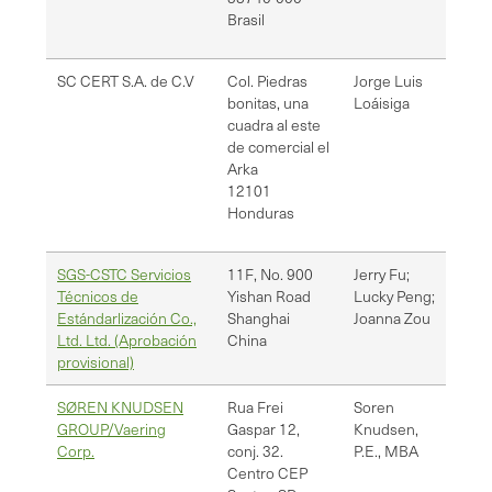
Brasil
SC CERT S.A. de C.V
Col. Piedras
Jorge Luis
[em
bonitas, una
Loáisiga
jll
cuadra al este
de comercial el
Arka
12101
Honduras
SGS-CSTC Servicios
11F, No. 900
Jerry Fu;
Joa
Técnicos de
Yishan Road
Lucky Peng;
Joa
Estándarlización Co.,
Shanghai
Joanna Zou
Ltd. Ltd. (Aprobación
China
provisional)
SØREN KNUDSEN
Rua Frei
Soren
con
GROUP/Vaering
Gaspar 12,
Knudsen,
Corp.
conj. 32.
P.E., MBA
Centro CEP