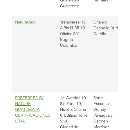
Guatemala
NaturaCert
Transversal 17
Orlando
vr.
A Bis N. 35-19
Garibello, Yuri
vr.
Oficina 201
Carrillo
Bogotá
Colombia
PREFERRED BY
1a. Avenida 10-
Sonia
[em
NATURE
87, Zona 10,
Escamilla,
wpa
GUATEMALA
Nivel 5, Oficina
Wendy
cma
CERTIFICACIONES
6, Edificio Torre
Paniagua y
agr
LTDA.
Viva
Carmen
Ciudad de
Martínez