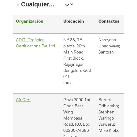
Organización
Ubicación
Contactos
Cor
ADITI Orgánico
N.º 38, 3.ª
Narayana
san
Certifications Pvt. Ltd.
planta, 20th
Upadhyaya;
Main Road,
Santosh
First Block,
Rajajinagar
Bangalore-560
010
India
AfriCert
Plaza 2000 1st
Berrick
swa
Floor, East
Odhiambo;
swa
Wing
Stephen
Mombasa
Waringo
Road, P.O. Box
Waweru;
00200-74696
Mike Kioku
Nairobi