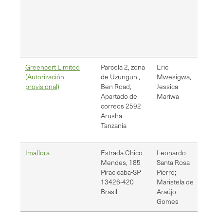
Greencert Limited
Parcela 2, zona
Eric
[em
(Autorización
de Uzunguni,
Mwesigwa,
jes
provisional)
Ben Road,
Jessica
Apartado de
Mariwa
correos 2592
Arusha
Tanzania
Imaflora
Estrada Chico
Leonardo
[em
Mendes, 185
Santa Rosa
mar
Piracicaba-SP
Pierre;
13426-420
Maristela de
Brasil
Araújo
Gomes