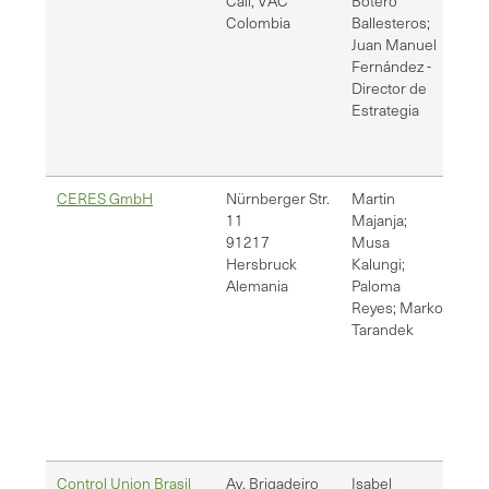
Cali
,
VAC
Botero
Colombia
Ballesteros;
Juan Manuel
Fernández -
Director de
Estrategia
CERES GmbH
Nürnberger Str.
Martin
[em
11
Majanja;
mus
91217
Musa
cer
Hersbruck
Kalungi;
Alemania
Paloma
Reyes; Marko
Tarandek
Control Union Brasil
Av. Brigadeiro
Isabel
pro