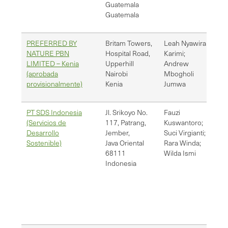
Guatemala
Guatemala
PREFERRED BY
Britam Towers,
Leah Nyawira
amb
NATURE PBN
Hospital Road,
Karimi;
amb
LIMITED – Kenia
Upperhill
Andrew
(aprobada
Nairobi
Mbogholi
provisionalmente)
Kenia
Jumwa
PT SDS Indonesia
Jl. Srikoyo No.
Fauzi
fau
(Servicios de
117, Patrang,
Kuswantoro;
rar
Desarrollo
Jember,
Suci Virgianti;
adm
Sostenible)
Java Oriental
Rara Winda;
68111
Wilda Ismi
Indonesia