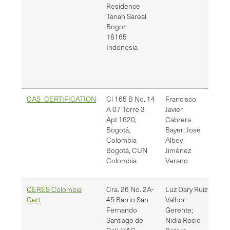
Residence
Tanah Sareal
Bogor
16165
Indonesia
CAS_CERTIFICATION
Cl 165 B No. 14
Francisco
[em
A 07 Torre 3
Javier
rep
Apt 1620,
Cabrera
Bogotá,
Bayer; José
Colombia
Albey
Bogotá
,
CUN
Jiménez
Colombia
Verano
CERES Colombia
Cra. 26 No. 2A-
Luz Dary Ruiz
r.b
Cert
45 Barrio San
Valhor -
jfe
Fernando
Gerente;
r.b
Santiago de
Nidia Rocio