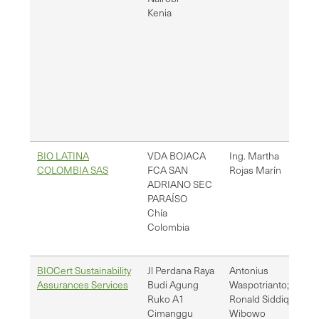
Kenia
BIO LATINA
VDA BOJACA
Ing. Martha
[em
COLOMBIA SAS
FCA SAN
Rojas Marín
nic
ADRIANO SEC
PARAÍSO
Chía
Colombia
BIOCert Sustainability
Jl Perdana Raya
Antonius
cer
Assurances Services
Budi Agung
Waspotrianto;
cer
Ruko A1
Ronald Siddiq
Cimanggu
Wibowo