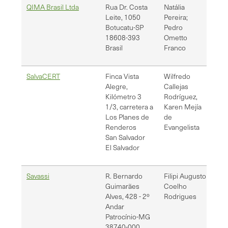
QIMA Brasil Ltda
Rua Dr. Costa
Natália
pe
Leite, 1050
Pereira;
pe
Botucatu-SP
Pedro
18608-393
Ometto
Brasil
Franco
SalvaCERT
Finca Vista
Wilfredo
kar
Alegre,
Callejas
kar
Kilómetro 3
Rodríguez,
1/3, carretera a
Karen Mejía
Los Planes de
de
Renderos
Evangelista
San Salvador
El Salvador
Savassi
R. Bernardo
Filipi Augusto
fil
Guimarães
Coelho
Alves, 428 - 2º
Rodrigues
Andar
Patrocínio-MG
38740-000