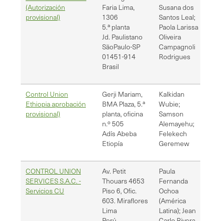
(Autorización
Faria Lima,
Susana dos
pro
provisional)
1306
Santos Leal;
5
.
ª planta
Paola Larissa
Jd. Paulistano
Oliveira
São
Paulo-SP
Campagnoli
01451-914
Rodrigues
Brasil
Control Union
Gerji Mariam,
Kalkidan
[em
Ethiopia aprobación
BMA Plaza, 5.ª
Wubie;
sal
provisional)
planta, oficina
Samson
n.º 505
Alemayehu;
Adís Abeba
Felekech
Etiopía
Geremew
CONTROL UNION
Av. Petit
Paula
[em
SERVICES S.A.C. -
Thouars 4653
Fernanda
jri
Servicios CU
Piso 6, Ofic.
Ochoa
cer
603. Miraflores
(América
Lima
Latina); Jean
Perú
Carlo Rivera