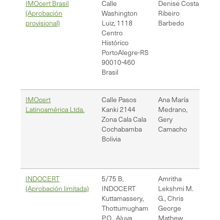
IMOcert Brasil
Calle
Denise Costa
dco
(Aprobación
Washington
Ribeiro
provisional)
Luiz, 1118
Barbedo
Centro
Histórico
Porto
Alegre-RS
90010-460
Brasil
IMOcert
Calle Pasos
Ana María
gca
Latinoamérica Ltda.
Kanki 2144
Medrano,
gca
Zona Cala Cala
Gery
Cochabamba
Camacho
Bolivia
INDOCERT
5/75 B,
Amritha
[em
(Aprobación limitada)
INDOCERT
Lekshmi M.
dep
Kuttamassery,
G., Chris
Thottumugham
George
P.O , Aluva
Mathew