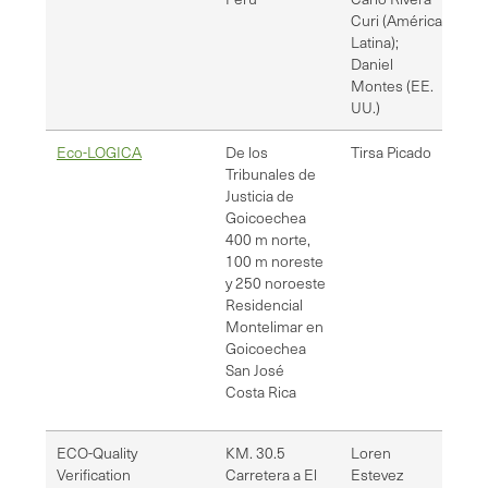
Curi (América
Latina);
Daniel
Montes (EE.
UU.)
Eco-LOGICA
De los
Tirsa Picado
tpi
Tribunales de
Justicia de
Goicoechea
400 m norte,
100 m noreste
y 250 noroeste
Residencial
Montelimar en
Goicoechea
San José
Costa Rica
ECO-Quality
KM. 30.5
Loren
inf
Verification
Carretera a El
Estevez
inf