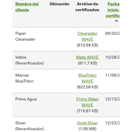
Nombre del
Ubicación
Archivo de
Fecha de
cliente
certificados
inicio del
certificado
Ordena
descen
Papel
Clearwater
09/20/2024
Clearwater
WAVE
(810.98 KB)
Vatios
Watts WAVE
10/28/2024
(Reverificación)
(811,7 KB)
Marcas
BlueTriton
11/06/2024
BlueTriton
WAVE
(822.08 KB)
Primo Agua
Primo Water
12/13/2024
WAVE
(715.87 KB)
Sloan
Onda Sloan
12/23/2024
(Reverificación)
(1.08 MB)