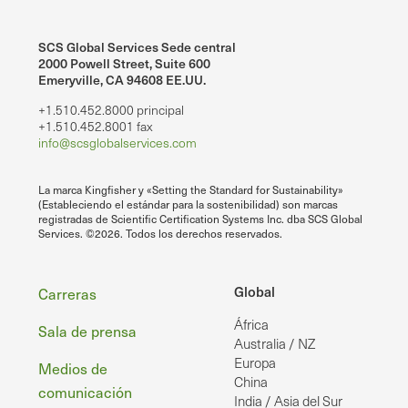
SCS Global Services Sede central
2000 Powell Street, Suite 600
Emeryville, CA 94608 EE.UU.
+1.510.452.8000 principal
+1.510.452.8001 fax
info@scsglobalservices.com
La marca Kingfisher y «Setting the Standard for Sustainability»
(Estableciendo el estándar para la sostenibilidad) son marcas
registradas de Scientific Certification Systems Inc. dba SCS Global
Services. ©2026. Todos los derechos reservados.
Pie
Global
Carreras
África
de
Sala de prensa
Australia / NZ
página
Europa
Medios de
China
comunicación
India / Asia del Sur