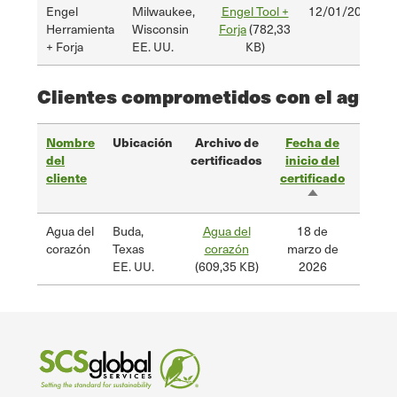
Engel
Milwaukee,
Engel Tool +
12/01/2025
Herramienta
Wisconsin
Forja
(782,33
+ Forja
EE. UU.
KB)
Clientes comprometidos con el agua
Nombre
Ubicación
Archivo de
Fecha de
Fech
del
certificados
inicio del
finali
cliente
certificado
d
Ordenación
certi
descendente
Agua del
Buda,
Agua del
18 de
18 de
corazón
Texas
corazón
marzo de
de 
EE. UU.
(609,35 KB)
2026