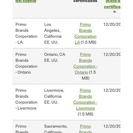
del cliente
certificados
inicio del
certificado
Ordenac
descend
Primo
Los
Primo
12/20/2024
Brands
Ángeles,
Brands
Corporation
California
Corporation
- LA
EE. UU.
LA
(1.5 MB)
Primo
Ontario, CA
Primo
12/20/2024
Brands
EE. UU.
Brands
Corporation
Corporation -
- Ontario
Ontario
(1.5
MB)
Primo
Livermore,
Primo
12/20/2024
Brands
California
Brands
Corporation
EE. UU.
Corporation -
- Livermore
Livermore
(1.5 MB)
Primo
Sacramento,
Primo
12/20/2024
Brands
California
Brands