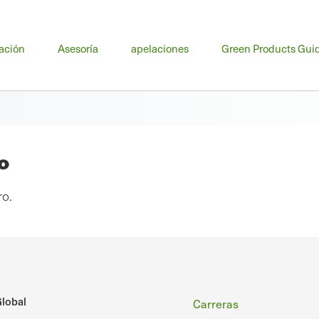
nú
ación
Asesoría
apelaciones
Green Products Gui
cipal
o
ro.
Pie
lobal
Carreras