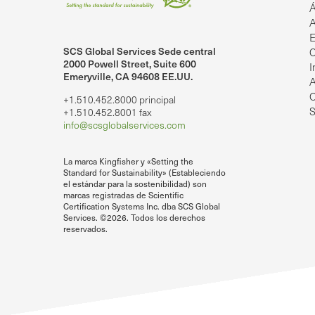
Á
A
E
SCS Global Services Sede central
C
lobalServices en LinkedIn.
SCS Global Services en YouTube
2000 Powell Street, Suite 600
I
Emeryville, CA 94608 EE.UU.
A
O
+1.510.452.8000 principal
S
+1.510.452.8001 fax
info@scsglobalservices.com
La marca Kingfisher y «Setting the
Standard for Sustainability» (Estableciendo
el estándar para la sostenibilidad) son
marcas registradas de Scientific
Certification Systems Inc. dba SCS Global
Services. ©2026. Todos los derechos
reservados.