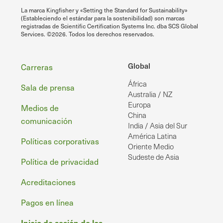
La marca Kingfisher y «Setting the Standard for Sustainability»
(Estableciendo el estándar para la sostenibilidad) son marcas
registradas de Scientific Certification Systems Inc. dba SCS Global
Services. ©2026. Todos los derechos reservados.
Pie
Global
Carreras
África
de
Sala de prensa
Australia / NZ
página
Europa
Medios de
China
comunicación
India / Asia del Sur
América Latina
Políticas corporativas
Oriente Medio
Sudeste de Asia
Política de privacidad
Acreditaciones
Pagos en línea
Inicio de sesión de los