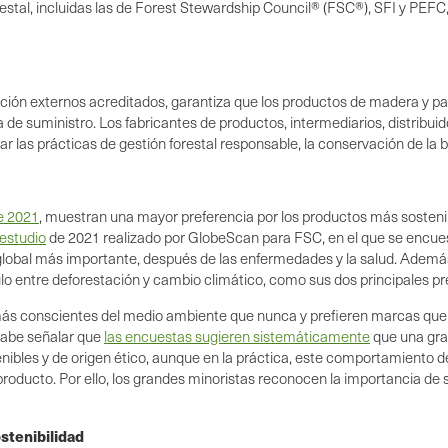
restal, incluidas las de Forest Stewardship Council® (FSC®), SFI y PEFC
ación externos acreditados, garantiza que los productos de madera y 
a de suministro. Los fabricantes de productos, intermediarios, distribu
ar las prácticas de gestión forestal responsable, la conservación de la 
de 2021
, muestran una mayor preferencia por los productos más soste
estudio
de 2021 realizado por GlobeScan para FSC, en el que se encue
obal más importante, después de las enfermedades y la salud. Además,
culo entre deforestación y cambio climático, como sus dos principales 
más conscientes del medio ambiente que nunca y prefieren marcas que 
cabe señalar que
las encuestas sugieren sistemáticamente
que una gra
nibles y de origen ético, aunque en la práctica, este comportamiento d
producto. Por ello, los grandes minoristas reconocen la importancia de
stenibilidad