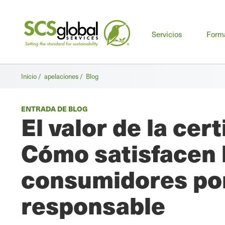
Me
Servicios
Form
prin
Inicio /
apelaciones /
Blog
ENTRADA DE BLOG
El valor de la cer
Cómo satisfacen l
consumidores por
responsable