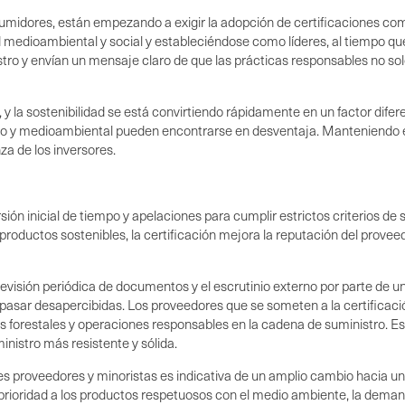
umidores, están empezando a exigir la adopción de certificaciones com
medioambiental y social y estableciéndose como líderes, al tiempo que
o y envían un mensaje claro de que las prácticas responsables no solo
 la sostenibilidad se está convirtiendo rápidamente en un factor difere
y medioambiental pueden encontrarse en desventaja. Manteniendo el r
a de los inversores.
ón inicial de tiempo y apelaciones para cumplir estrictos criterios de s
roductos sostenibles, la certificación mejora la reputación del provee
.
 revisión periódica de documentos y el escrutinio externo por parte de u
 pasar desapercibidas. Los proveedores que se someten a la certificac
 forestales y operaciones responsables en la cadena de suministro. Est
istro más resistente y sólida.
ales proveedores y minoristas es indicativa de un amplio cambio hacia
 prioridad a los productos respetuosos con el medio ambiente, la dem