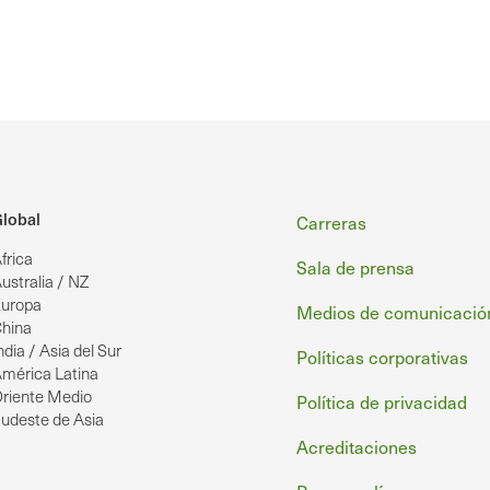
Pie
lobal
Carreras
frica
de
Sala de prensa
ustralia / NZ
uropa
página
Medios de comunicació
hina
ndia / Asia del Sur
Políticas corporativas
mérica Latina
riente Medio
Política de privacidad
udeste de Asia
Acreditaciones