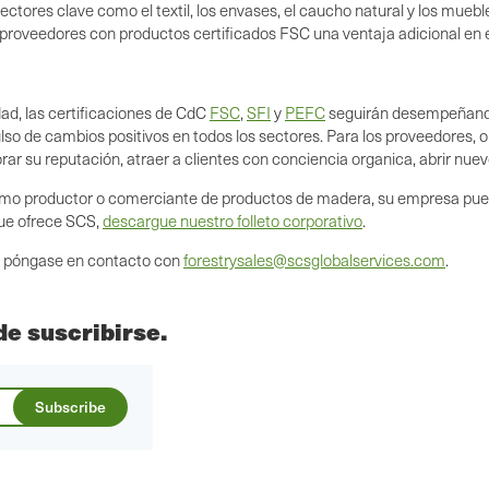
sectores clave como el textil, los envases, el caucho natural y los mue
os proveedores con productos certificados FSC una ventaja adicional en 
dad, las certificaciones de CdC
FSC
,
SFI
y
PEFC
seguirán desempeñando 
ulso de cambios positivos en todos los sectores. Para los proveedores, o
r su reputación, atraer a clientes con conciencia organica, abrir nue
mo productor o comerciante de productos de madera, su empresa puede 
que ofrece SCS,
descargue nuestro folleto corporativo
.
ia, póngase en contacto con
forestrysales@scsglobalservices.com
.
 de suscribirse.