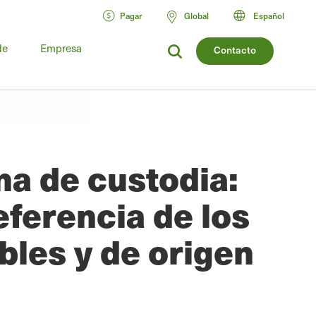
Pagar
Global
Español
de
Empresa
Contacto
ena de custodia:
eferencia de los
les y de origen