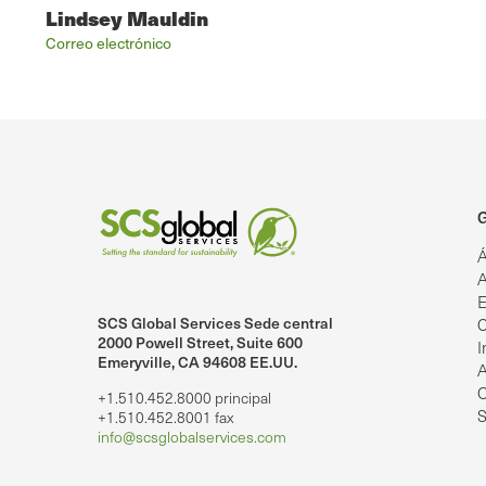
Lindsey Mauldin
Correo electrónico
G
Á
A
E
SCS Global Services Sede central
C
lobalServices en LinkedIn.
SCS Global Services en YouTube
2000 Powell Street, Suite 600
I
Emeryville, CA 94608 EE.UU.
A
O
+1.510.452.8000 principal
S
+1.510.452.8001 fax
info@scsglobalservices.com