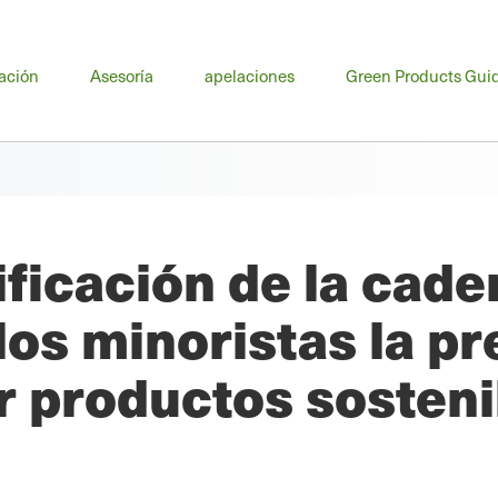
nú
ación
Asesoría
apelaciones
Green Products Gui
cipal
tificación de la cad
os minoristas la pr
 productos sostenib