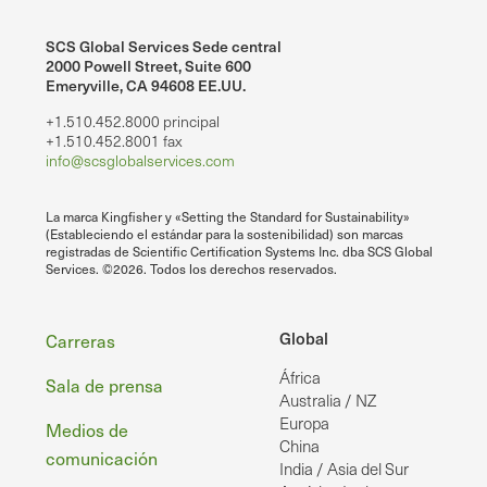
SCS Global Services Sede central
2000 Powell Street, Suite 600
Emeryville, CA 94608 EE.UU.
+1.510.452.8000 principal
+1.510.452.8001 fax
info@scsglobalservices.com
La marca Kingfisher y «Setting the Standard for Sustainability»
(Estableciendo el estándar para la sostenibilidad) son marcas
registradas de Scientific Certification Systems Inc. dba SCS Global
Services. ©2026. Todos los derechos reservados.
Pie
Global
Carreras
África
de
Sala de prensa
Australia / NZ
página
Europa
Medios de
China
comunicación
India / Asia del Sur