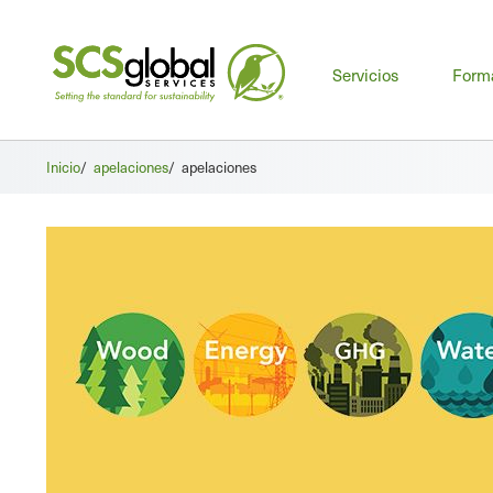
Me
Servicios
Form
prin
Inicio
/
apelaciones
/
apelaciones