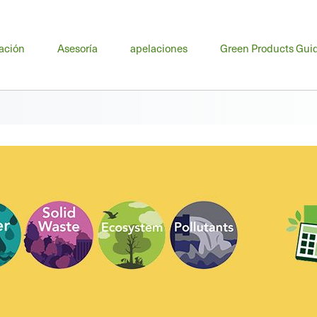
nú
ación
Asesoría
apelaciones
Green Products Gui
cipal