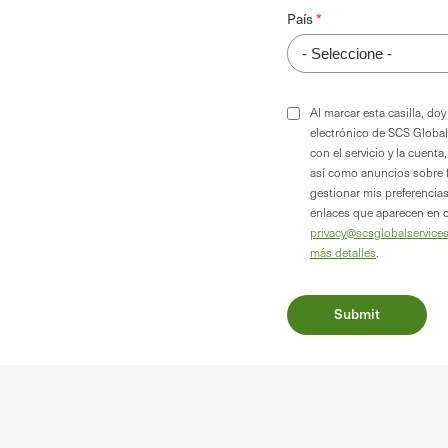
País
Al marcar esta casilla, d
electrónico de SCS Global
con el servicio y la cuent
así como anuncios sobre 
gestionar mis preferencia
enlaces que aparecen en 
privacy@scsglobalservice
más detalles
.