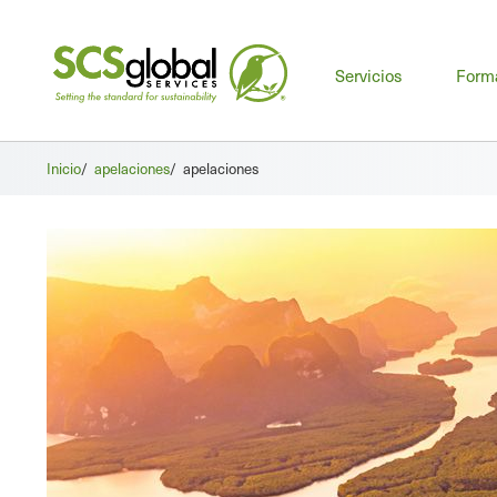
Me
Servicios
Form
prin
Inicio
/
apelaciones
/
apelaciones