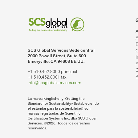
G
Á
A
E
SCS Global Services Sede central
C
lobalServices en LinkedIn.
SCS Global Services en YouTube
2000 Powell Street, Suite 600
I
Emeryville, CA 94608 EE.UU.
A
O
+1.510.452.8000 principal
S
+1.510.452.8001 fax
info@scsglobalservices.com
La marca Kingfisher y «Setting the
Standard for Sustainability» (Estableciendo
el estándar para la sostenibilidad) son
marcas registradas de Scientific
Certification Systems Inc. dba SCS Global
Services. ©2026. Todos los derechos
reservados.