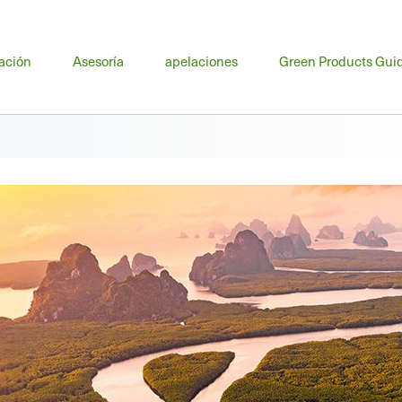
nú
ación
Asesoría
apelaciones
Green Products Gui
cipal