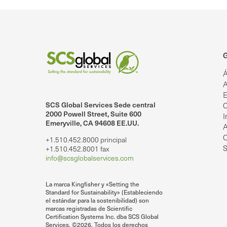
G
Á
A
E
SCS Global Services Sede central
C
lobalServices en LinkedIn.
SCS Global Services en YouTube
2000 Powell Street, Suite 600
I
Emeryville, CA 94608 EE.UU.
A
O
+1.510.452.8000 principal
S
+1.510.452.8001 fax
info@scsglobalservices.com
La marca Kingfisher y «Setting the
Standard for Sustainability» (Estableciendo
el estándar para la sostenibilidad) son
marcas registradas de Scientific
Certification Systems Inc. dba SCS Global
Services. ©2026. Todos los derechos