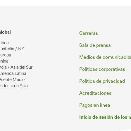
Pie
lobal
Carreras
frica
de
Sala de prensa
ustralia / NZ
uropa
página
Medios de comunicació
hina
ndia / Asia del Sur
Políticas corporativas
mérica Latina
riente Medio
Política de privacidad
udeste de Asia
Acreditaciones
Pagos en línea
Inicio de sesión de los