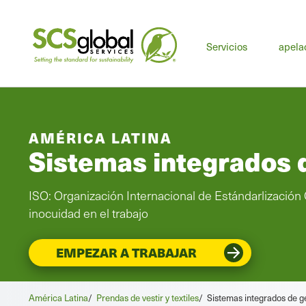
Servicios
apela
AMÉRICA LATINA
Sistemas integrados d
ISO: Organización Internacional de Estándarlización
inocuidad en el trabajo
EMPEZAR A TRABAJAR
América Latina
/
Prendas de vestir y textiles
/
Sistemas integrados de g