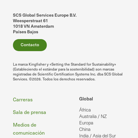
SCS Global Services Europe B.V.
Weesperstraat 61
1018 VN Amsterdam
Países Bajos
Contacto
La marca Kingfisher y «Setting the Standard for Sustainability»
(Estableciendo el estándar para la sostenibilidad) son marcas
registradas de Scientific Certification Systems Inc. dba SCS Global
Services. ©2026. Todos los derechos reservados.
Pie
Global
Carreras
África
de
Sala de prensa
Australia / NZ
página
Europa
Medios de
China
comunicación
India / Asia del Sur