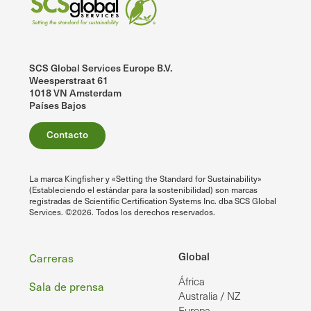
SCS Global Services Europe B.V.
Weesperstraat 61
1018 VN Amsterdam
Países Bajos
Contacto
La marca Kingfisher y «Setting the Standard for Sustainability»
(Estableciendo el estándar para la sostenibilidad) son marcas
registradas de Scientific Certification Systems Inc. dba SCS Global
Services. ©2026. Todos los derechos reservados.
Pie
Global
Carreras
África
de
Sala de prensa
Australia / NZ
Europa