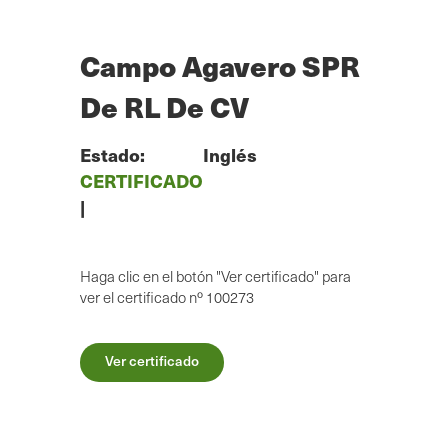
Ir
al
contenido
Campo Agavero SPR
principal
De RL De CV
Estado:
Inglés
CERTIFICADO
|
Haga clic en el botón "Ver certificado" para
ver el certificado nº 100273
Ver certificado