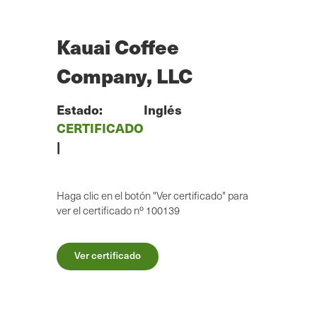
Ir
al
contenido
Kauai Coffee
principal
Company, LLC
Estado:
Inglés
CERTIFICADO
|
Haga clic en el botón "Ver certificado" para
ver el certificado nº 100139
Ver certificado