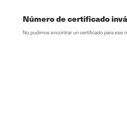
Ir
al
contenido
Número de certificado invá
principal
No pudimos encontrar un certificado para ese 