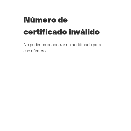
Ir
al
contenido
Número de
principal
certificado inválido
No pudimos encontrar un certificado para
ese número.