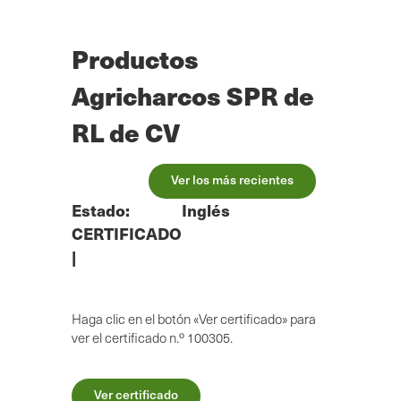
Ir
al
contenido
Productos
principal
Agricharcos SPR de
RL de CV
Ver los más recientes
Estado:
Inglés
CERTIFICADO
|
Haga clic en el botón «Ver certificado» para
ver el certificado n.º 100305.
Ver certificado