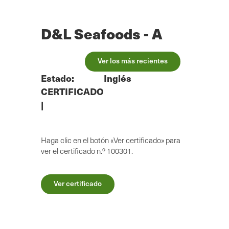
Ir
al
contenido
D&L Seafoods - A
principal
Ver los más recientes
Estado:
Inglés
CERTIFICADO
|
Haga clic en el botón «Ver certificado» para
ver el certificado n.º 100301.
Ver certificado