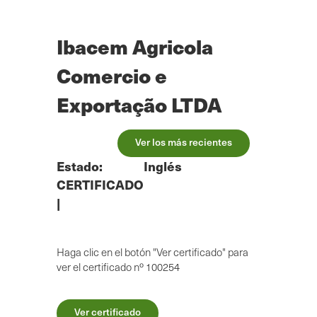
Ir
al
contenido
Ibacem Agricola
principal
Comercio e
Exportação LTDA
Ver los más recientes
Estado:
Inglés
CERTIFICADO
|
Haga clic en el botón "Ver certificado" para
ver el certificado nº 100254
Ver certificado