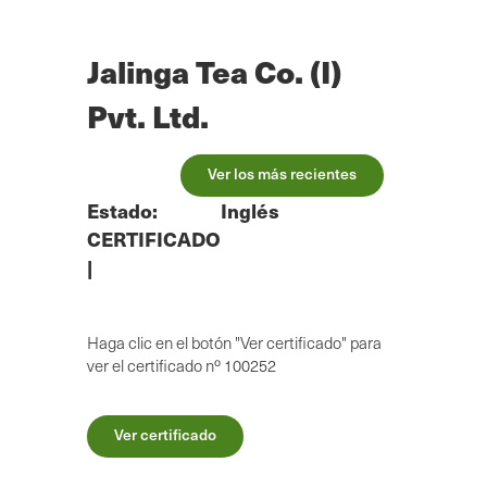
Ir
al
contenido
Jalinga Tea Co. (I)
principal
Pvt. Ltd.
Ver los más recientes
Estado:
Inglés
CERTIFICADO
|
Haga clic en el botón "Ver certificado" para
ver el certificado nº 100252
Ver certificado