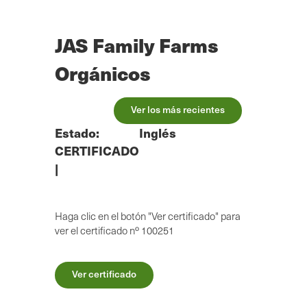
Ir
al
contenido
JAS Family Farms
principal
Orgánicos
Ver los más recientes
Estado:
Inglés
CERTIFICADO
|
Haga clic en el botón "Ver certificado" para
ver el certificado nº 100251
Ver certificado