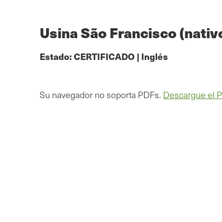
Ir
al
contenido
Usina São Francisco (nativ
principal
Estado:
CERTIFICADO
|
Inglés
Su navegador no soporta PDFs.
Descargue el 