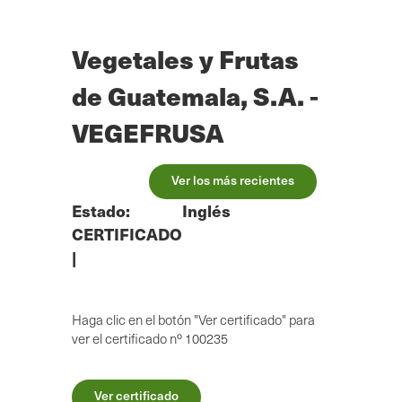
Ir
al
contenido
Vegetales y Frutas
principal
de Guatemala, S.A. -
VEGEFRUSA
Ver los más recientes
Estado:
Inglés
CERTIFICADO
|
Haga clic en el botón "Ver certificado" para
ver el certificado nº 100235
Ver certificado