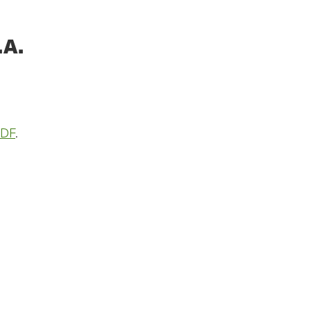
.A.
PDF
.