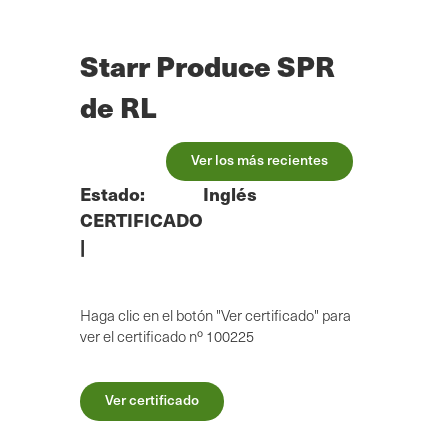
Ir
al
contenido
Starr Produce SPR
principal
de RL
Ver los más recientes
Estado:
Inglés
CERTIFICADO
|
Haga clic en el botón "Ver certificado" para
ver el certificado nº 100225
Ver certificado