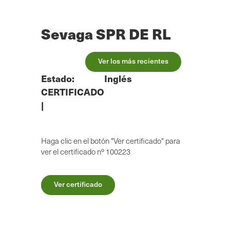
Ir
al
contenido
Sevaga SPR DE RL
principal
Ver los más recientes
Estado:
Inglés
CERTIFICADO
|
Haga clic en el botón "Ver certificado" para
ver el certificado nº 100223
Ver certificado