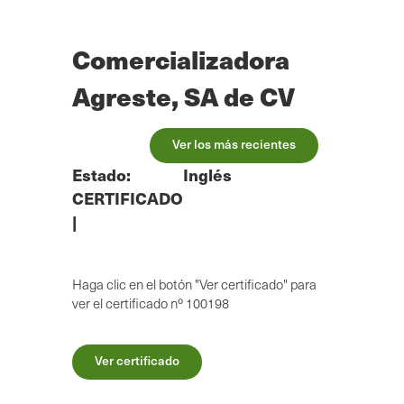
Ir
al
contenido
Comercializadora
principal
Agreste, SA de CV
Ver los más recientes
Estado:
Inglés
CERTIFICADO
|
Haga clic en el botón "Ver certificado" para
ver el certificado nº 100198
Ver certificado