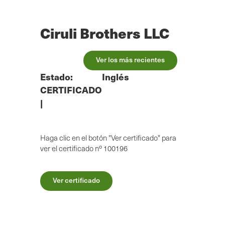
Ir
al
contenido
Ciruli Brothers LLC
principal
Ver los más recientes
Estado:
Inglés
CERTIFICADO
|
Haga clic en el botón "Ver certificado" para
ver el certificado nº 100196
Ver certificado