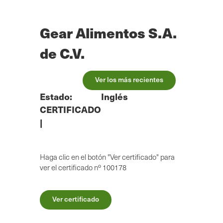
Ir
al
contenido
Gear Alimentos S.A.
principal
de C.V.
Ver los más recientes
Estado:
Inglés
CERTIFICADO
|
Haga clic en el botón "Ver certificado" para
ver el certificado nº 100178
Ver certificado