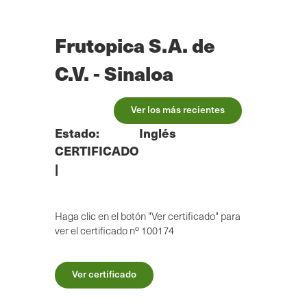
Ir
al
contenido
Frutopica S.A. de
principal
C.V. - Sinaloa
Ver los más recientes
Estado:
Inglés
CERTIFICADO
|
Haga clic en el botón "Ver certificado" para
ver el certificado nº 100174
Ver certificado