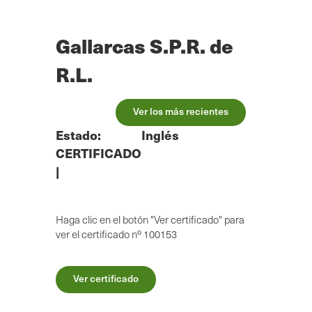
Ir
al
contenido
Gallarcas S.P.R. de
principal
R.L.
Ver los más recientes
Estado:
Inglés
CERTIFICADO
|
Haga clic en el botón "Ver certificado" para
ver el certificado nº 100153
Ver certificado