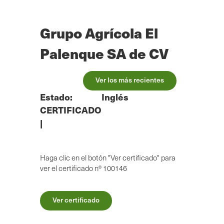
Ir
al
contenido
Grupo Agrícola El
principal
Palenque SA de CV
Ver los más recientes
Estado:
Inglés
CERTIFICADO
|
Haga clic en el botón "Ver certificado" para
ver el certificado nº 100146
Ver certificado