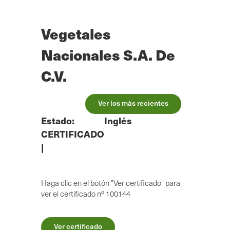
Ir
al
contenido
Vegetales
principal
Nacionales S.A. De
C.V.
Ver los más recientes
Estado:
Inglés
CERTIFICADO
|
Haga clic en el botón "Ver certificado" para
ver el certificado nº 100144
Ver certificado