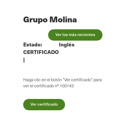
Ir
al
contenido
Grupo Molina
principal
Ver los más recientes
Estado:
Inglés
CERTIFICADO
|
Haga clic en el botón "Ver certificado" para
ver el certificado nº 100143
Ver certificado