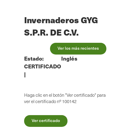
Ir
al
contenido
Invernaderos GYG
principal
S.P.R. DE C.V.
Ver los más recientes
Estado:
Inglés
CERTIFICADO
|
Haga clic en el botón "Ver certificado" para
ver el certificado nº 100142
Ver certificado