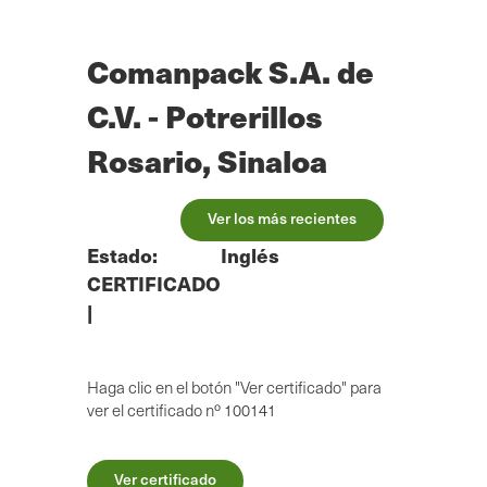
Ir
al
contenido
Comanpack S.A. de
principal
C.V. - Potrerillos
Rosario, Sinaloa
Ver los más recientes
Estado:
Inglés
CERTIFICADO
|
Haga clic en el botón "Ver certificado" para
ver el certificado nº 100141
Ver certificado