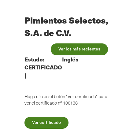
Ir
al
contenido
Pimientos Selectos,
principal
S.A. de C.V.
Ver los más recientes
Estado:
Inglés
CERTIFICADO
|
Haga clic en el botón "Ver certificado" para
ver el certificado nº 100138
Ver certificado